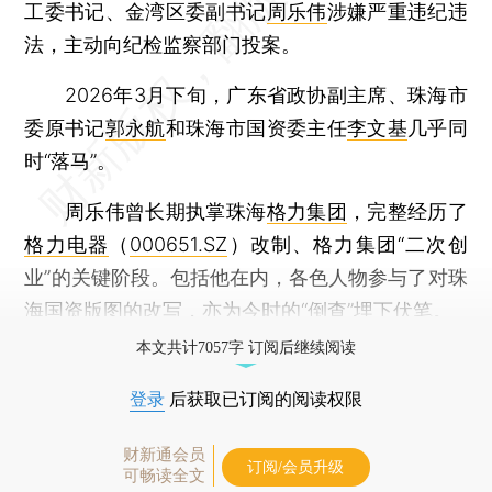
工委书记、金湾区委副书记
周乐伟
涉嫌严重违纪违
法，主动向纪检监察部门投案。
2026年3月下旬，广东省政协副主席、珠海市
委原书记
郭永航
和珠海市国资委主任
李文基
几乎同
时“落马”。
周乐伟曾长期执掌珠海
格力集团
，完整经历了
格力电器
（
000651.SZ
）改制、格力集团“二次创
业”的关键阶段。包括他在内，各色人物参与了对珠
海国资版图的改写，亦为今时的“倒查”埋下伏笔。
本文共计7057字 订阅后继续阅读
登录
后获取已订阅的阅读权限
财新通会员
订阅/会员升级
可畅读全文