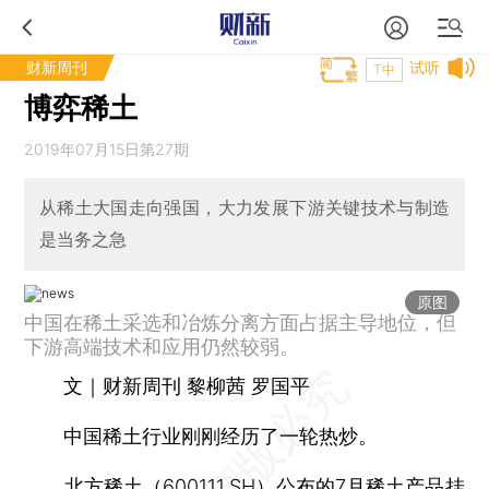
财新周刊
试听
T中
博弈稀土
2019年07月15日第27期
从稀土大国走向强国，大力发展下游关键技术与制造
是当务之急
原图
中国在稀土采选和冶炼分离方面占据主导地位，但
下游高端技术和应用仍然较弱。
文｜财新周刊 黎柳茜 罗国平
中国稀土行业刚刚经历了一轮热炒。
北方稀土
（
600111.SH
）公布的7月稀土产品挂