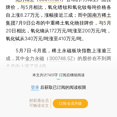
牌价，与5月相比，氧化镨钕和氧化钕每吨价格各
自上涨8.27万元，涨幅接近三成；而
中国南方稀土
集团
7月9日公布的中重稀土氧化物挂牌价，与5月
20日相比，氧化镝从172万元/吨涨至200万元/吨，
氧化铽从340万元/吨涨至410万元/吨。
5月7日-6月底，稀土永磁板块指数上涨逾三
成，其中
金力永磁
（
300748.SZ
）的股价在不到两
个月内上涨了近4倍。
本文共计7433字 订阅后继续阅读
登录
后获取已订阅的阅读权限
财新通会员
订阅/会员升级
可畅读全文