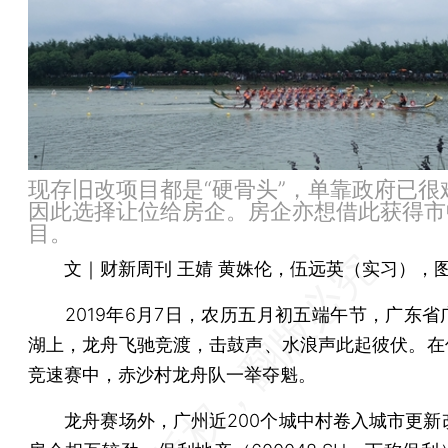
现存旧改项目都是“硬骨头”，单靠政府已很
因此选择让位给房企。房企亦想借此获得市
目。
文｜财新周刊 王婧 黄姝伦，伍远英（实习），
2019年6月7日，农历五月初五端午节，广东省
湖上，龙舟飞驰竞渡，击鼓声、水浪声此起彼伏。在传
竞速赛中，赤沙村龙舟队一举夺魁。
龙舟赛场外，广州近200个城中村卷入城市更新