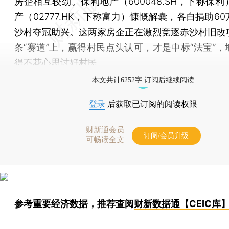
房企相互较劲。
保利地产
（
600048.SH
，下称保利
产
（
02777.HK
，下称富力）慷慨解囊，各自捐助60
沙村夺冠助兴。这两家房企正在激烈竞逐赤沙村旧改
条“赛道”上，赢得村民点头认可，才是中标“法宝”，
得不花心思讨好村民。
本文共计6252字 订阅后继续阅读
登录
后获取已订阅的阅读权限
财新通会员
订阅/会员升级
可畅读全文
参考重要经济数据，推荐查阅
财新数据通【CEIC库