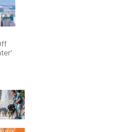
ff
nter’