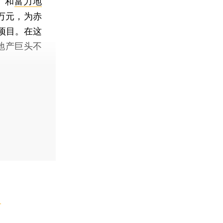
）和
富力地
万元，为赤
项目。在这
地产巨头不
】