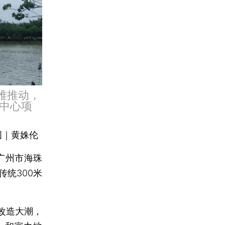
难推动，
中心项
图｜黄姝伦
广州市海珠
统300米
改造大潮，