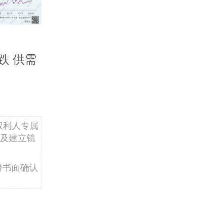
跌 供需
权利人专属
及建立镜
得书面确认