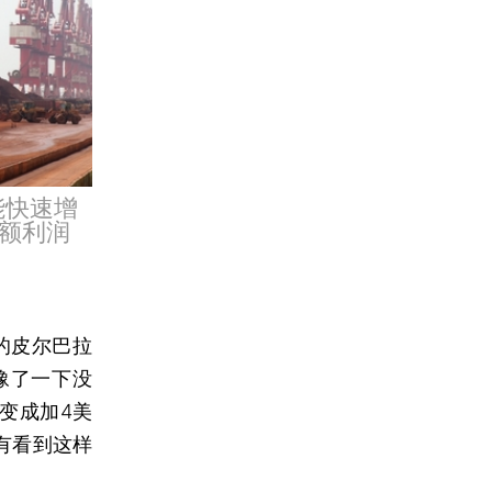
能快速增
额利润
的皮尔巴拉
豫了一下没
变成加4美
有看到这样