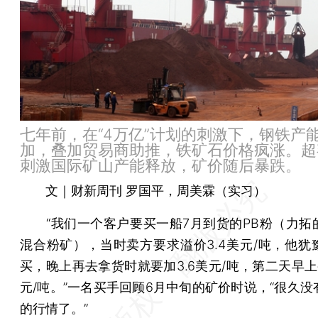
七年前，在“4万亿”计划的刺激下，钢铁产
加，叠加贸易商助推，铁矿石价格疯涨。超
刺激国际矿山产能释放，矿价随后暴跌。
文｜财新周刊 罗国平，周美霖（实习）
“我们一个客户要买一船7月到货的PB粉（力拓
混合粉矿），当时卖方要求溢价3.4美元/吨，他犹
买，晚上再去拿货时就要加3.6美元/吨，第二天早上
元/吨。”一名买手回顾6月中旬的矿价时说，“很久没
的行情了。”