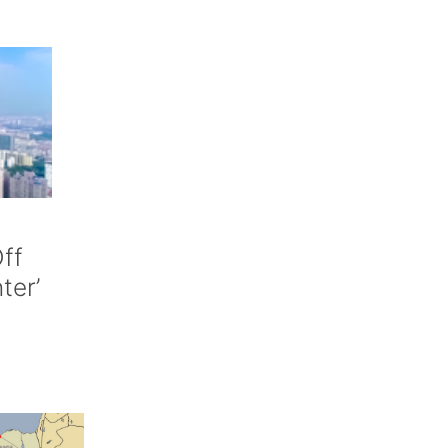
ff
nter’