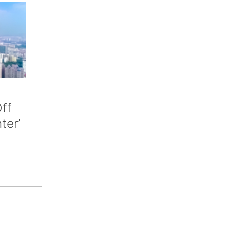
ff
nter’