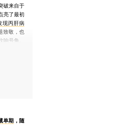
突破来自于
点亮了最初
发现丙肝病
题致敬，也
吹响号角。
藏单期
，随