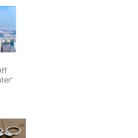
ff
nter’