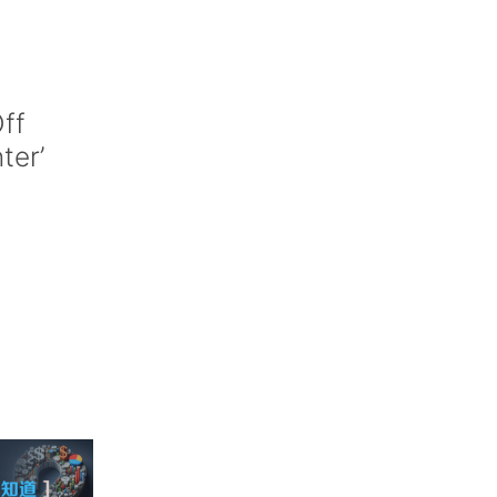
ff
nter’