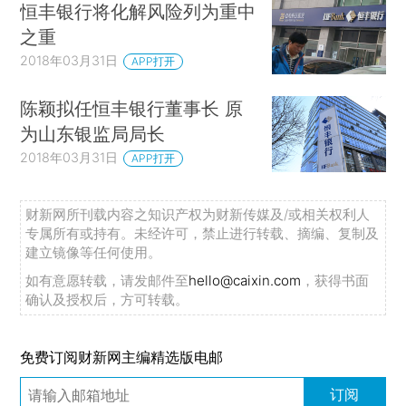
恒丰银行将化解风险列为重中
之重
2018年03月31日
APP打开
陈颖拟任恒丰银行董事长 原
为山东银监局局长
2018年03月31日
APP打开
财新网所刊载内容之知识产权为财新传媒及/或相关权利人
专属所有或持有。未经许可，禁止进行转载、摘编、复制及
建立镜像等任何使用。
如有意愿转载，请发邮件至
hello@caixin.com
，获得书面
确认及授权后，方可转载。
免费订阅财新网主编精选版电邮
订阅