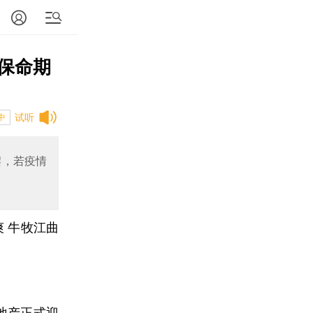
保命期
试听
中
摆，若疫情
爽 牛牧江曲
地产正式迎