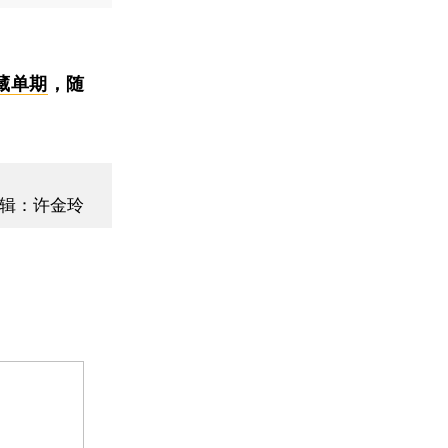
藏单期
，随
辑：许金玲