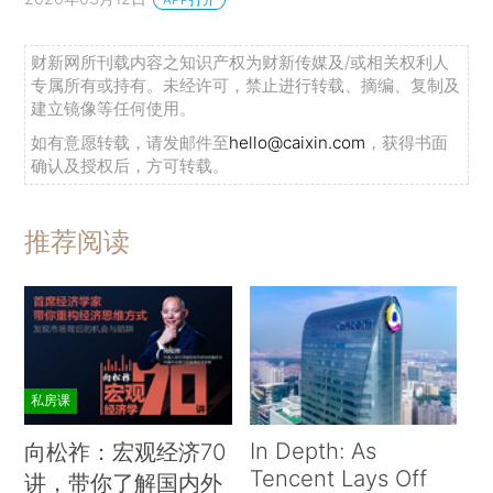
财新网所刊载内容之知识产权为财新传媒及/或相关权利人
专属所有或持有。未经许可，禁止进行转载、摘编、复制及
建立镜像等任何使用。
如有意愿转载，请发邮件至
hello@caixin.com
，获得书面
确认及授权后，方可转载。
推荐阅读
私房课
In Depth: As
向松祚：宏观经济70
Tencent Lays Off
讲，带你了解国内外