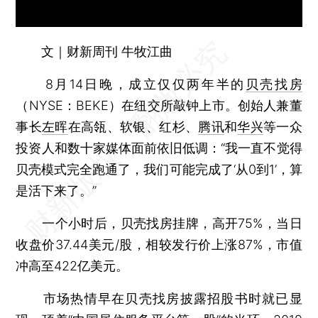
文｜财新周刊 牛牧江曲
8月14日晚，成立仅仅两年半的
贝壳找房
（NYSE：BEKE）在纽交所敲钟上市。创始人兼董
事长
左晖
在高瓴、软银、红杉、
腾讯
和
华兴
等一众
投资人和数十家媒体面前依旧低调：“我一直不觉得
贝壳模式完全跑通了，我们可能完成了‘从0到1’，算
是活下来了。”
一个小时后，贝壳找房挂牌，高开75%，当日
收盘价37.44美元/股，相较发行价上涨87%，市值
冲高至422亿美元。
市场热情早在贝壳找房披露招股书时就已显