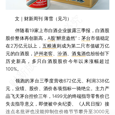
文｜财新周刊 薄雪（见习）
伴随着19家上市白酒企业披露三季报，白酒股
股价整体再创新高，
A股
“醉意盎然”：
茅台
市值稳定
在2万亿元以上，
五粮液
则成为第二只市值破万亿
元的白酒股，
泸州老窖
、
汾酒
、
酒鬼酒
也纷纷创下
历史新高，多只白酒股股价今年以来涨幅超过
100%。
领跑的茅台三季度营收672亿元、利润338亿
元，业绩、股价、酒价各项指标一骑绝尘。主力产
品飞天茅台控价三年，1499元的终端指导零售价已
失去指导意义，即便被中央纪委、《人民日报》接
连点名批评也没能抑制住价格节节攀升至3000元