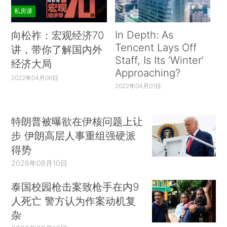
私房课
In Depth: As
向松祚：宏观经济70
Tencent Lays Off
讲，带你了解国内外
Staff, Is Its ‘Winter’
经济大局
Approaching?
2022年04月06日
2022年04月01日
特朗普被曝欲在伊核问题上让
步 伊朗高层人事重组强硬派
得势
2026年08月10日
泰国校园枪击案致枪手在内9
人死亡 警方认为作案动机复
杂