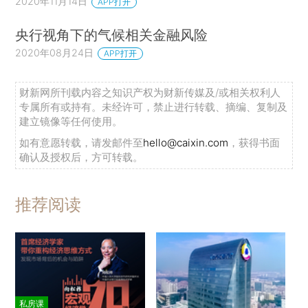
2020年11月14日
APP打开
央行视角下的气候相关金融风险
2020年08月24日
APP打开
财新网所刊载内容之知识产权为财新传媒及/或相关权利人
专属所有或持有。未经许可，禁止进行转载、摘编、复制及
建立镜像等任何使用。
如有意愿转载，请发邮件至
hello@caixin.com
，获得书面
确认及授权后，方可转载。
推荐阅读
私房课