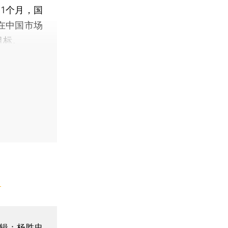
1个月，国
。在中国市场
目标。
】
辑：杨胜忠