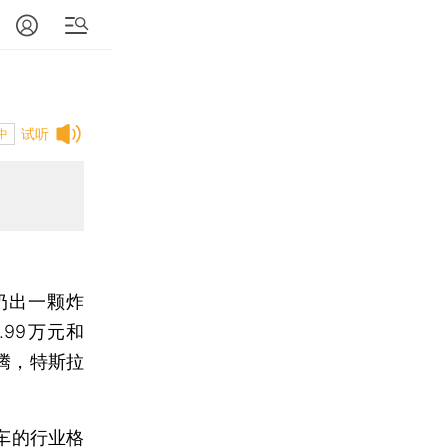
试听
中
）扔出一颗炸
.99万元和
腾，特斯拉
车的行业格