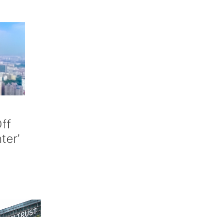
ff
nter’