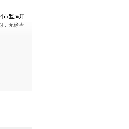
州市监局开
期，无缘今
】