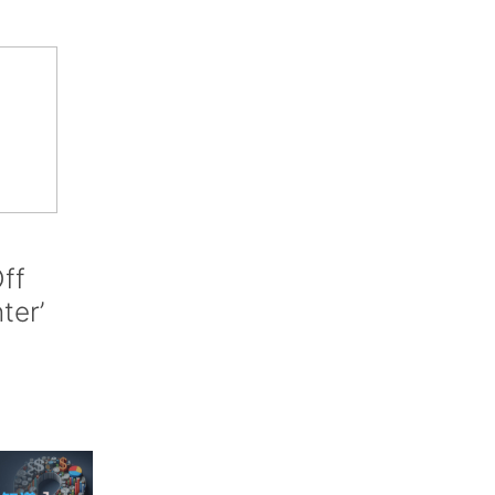
ff
nter’