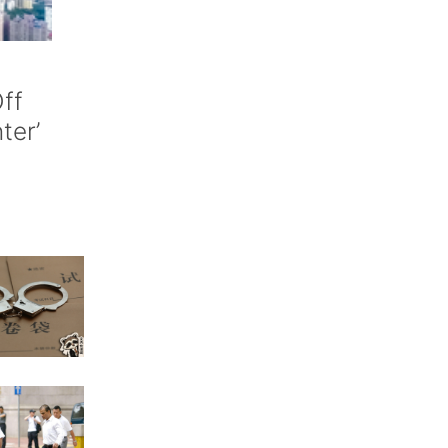
ff
nter’