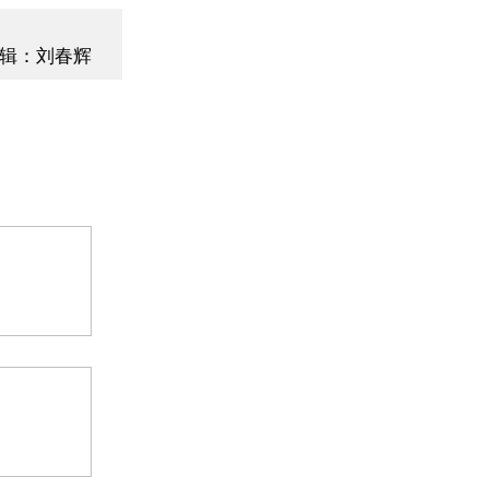
辑：刘春辉