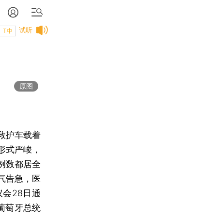
试听
T中
原图
救护车载着
形式严峻，
例数都居全
气告急，医
会28日通
葡萄牙总统