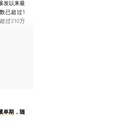
暴发以来最
数已超过1
超过210万
藏单期
，随