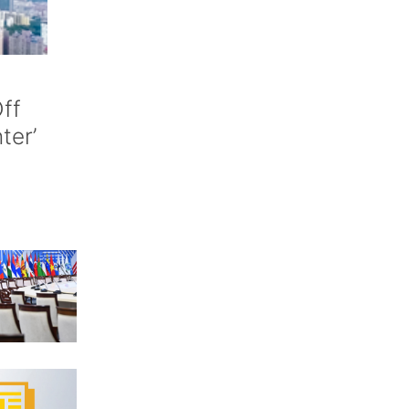
ff
nter’