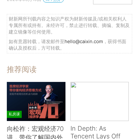
财新网所刊载内容之知识产权为财新传媒及/或相关权利人
专属所有或持有。未经许可，禁止进行转载、摘编、复制及
建立镜像等任何使用。
如有意愿转载，请发邮件至
hello@caixin.com
，获得书面
确认及授权后，方可转载。
推荐阅读
私房课
In Depth: As
向松祚：宏观经济70
Tencent Lays Off
讲，带你了解国内外