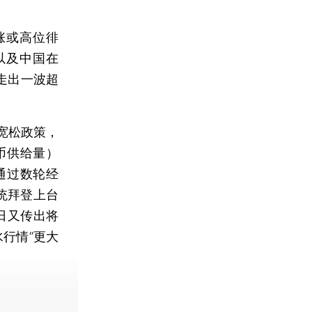
涨或高位徘
以及中国在
曾走出一波超
宽松政策，
币供给量）
已通过数轮经
统拜登上台
日又传出将
行情”更大
】