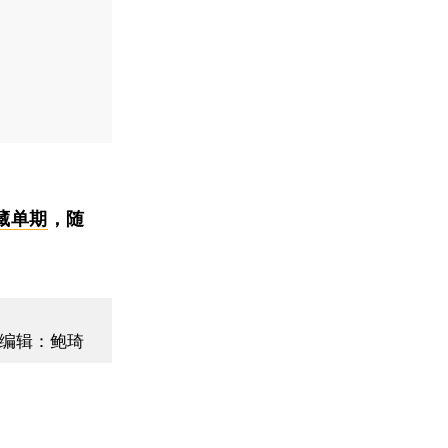
藏单期
，随
编辑：鲍琦