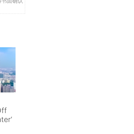
得书面确认
ff
nter’