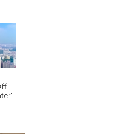
ff
nter’