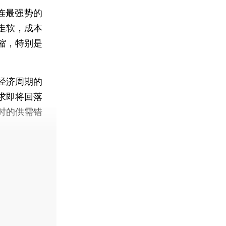
连最强势的
走软，成本
缩，特别是
经济周期的
求即将回落
时的供需错