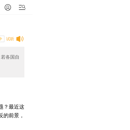
试听
中
，若各国自
题？最近这
反的前景，