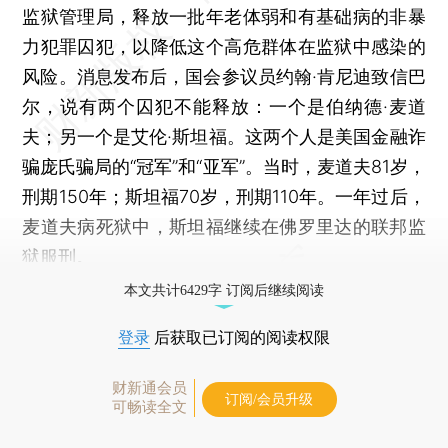
监狱管理局，释放一批年老体弱和有基础病的非暴
力犯罪囚犯，以降低这个高危群体在监狱中感染的
风险。消息发布后，国会参议员约翰·肯尼迪致信巴
尔，说有两个囚犯不能释放：一个是伯纳德·麦道
夫；另一个是艾伦·斯坦福。这两个人是美国金融诈
骗庞氏骗局的“冠军”和“亚军”。当时，麦道夫81岁，
刑期150年；斯坦福70岁，刑期110年。一年过后，
麦道夫病死狱中，斯坦福继续在佛罗里达的联邦监
狱服刑。
本文共计6429字 订阅后继续阅读
登录
后获取已订阅的阅读权限
财新通会员
订阅/会员升级
可畅读全文