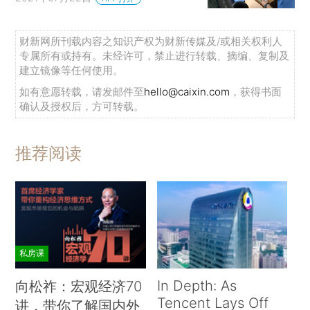
财新网所刊载内容之知识产权为财新传媒及/或相关权利人
专属所有或持有。未经许可，禁止进行转载、摘编、复制及
建立镜像等任何使用。
如有意愿转载，请发邮件至
hello@caixin.com
，获得书面
确认及授权后，方可转载。
推荐阅读
私房课
In Depth: As
向松祚：宏观经济70
Tencent Lays Off
讲，带你了解国内外