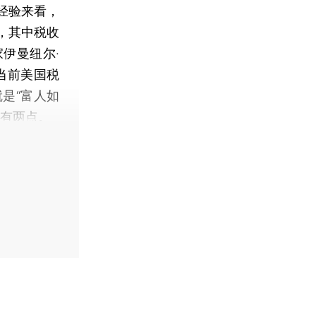
经验来看，
，其中税收
伊曼纽尔·
当前美国税
是“富人如
要有两点。
】