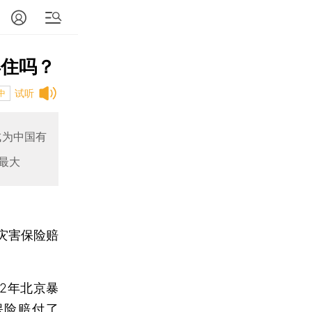
得住吗？
试听
中
成为中国有
最大
灾害保险赔
12年北京暴
，保险赔付了