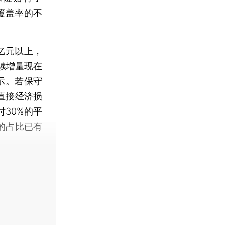
覆盖率的不
。
亿元以上，
续增量现在
示。若保守
直接经济损
付30%的平
的占比已有