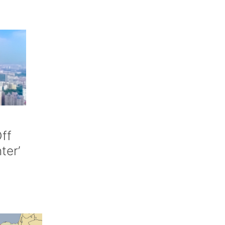
ff
nter’