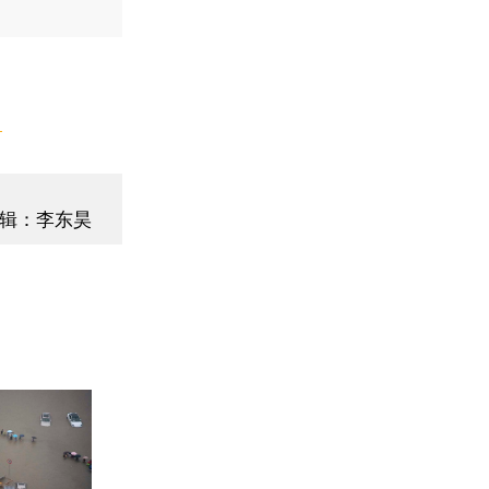
】
辑：李东昊