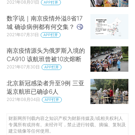
2021年08月01日
APP打开
数字说｜南京疫情外溢8省17
城 确诊病例都有何交集？
2021年07月31日
APP打开
南京疫情源头为俄罗斯入境的
CA910 该航班曾被10次熔断
2021年07月30日
APP打开
北京新冠感染者升至9例 三亚
返京航班已确诊6人
2021年08月04日
APP打开
财新网所刊载内容之知识产权为财新传媒及/或相关权利人
专属所有或持有。未经许可，禁止进行转载、摘编、复制及
建立镜像等任何使用。