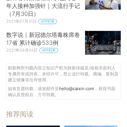
年人接种加强针｜大流行手记
（7月30日）
2021年07月31日
APP打开
数字说｜新冠德尔塔毒株席卷
17省 累计确诊533例
2021年08月04日
APP打开
财新网所刊载内容之知识产权为财新传媒及/或相关权利人
专属所有或持有。未经许可，禁止进行转载、摘编、复制及
建立镜像等任何使用。
如有意愿转载，请发邮件至
hello@caixin.com
，获得书面
确认及授权后，方可转载。
推荐阅读