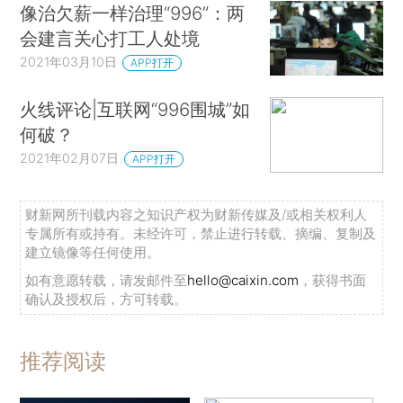
像治欠薪一样治理“996”：两
会建言关心打工人处境
2021年03月10日
APP打开
火线评论|互联网“996围城”如
何破？
2021年02月07日
APP打开
财新网所刊载内容之知识产权为财新传媒及/或相关权利人
专属所有或持有。未经许可，禁止进行转载、摘编、复制及
建立镜像等任何使用。
如有意愿转载，请发邮件至
hello@caixin.com
，获得书面
确认及授权后，方可转载。
推荐阅读