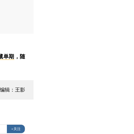
藏单期
，随
编辑：王影
局
+关注