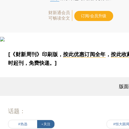
财新通会员
订阅/会员升级
可畅读全文
[《财新周刊》印刷版，
按此优惠订阅全年
，
按此收
时起刊，免费快递。]
版面
话题：
#热选
+关注
#恒大困