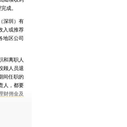
理完成。
（深圳）有
收入或推荐
各地区公司
职和离职人
投顾人员退
年期间任职的
责人，都要
理财佣金及