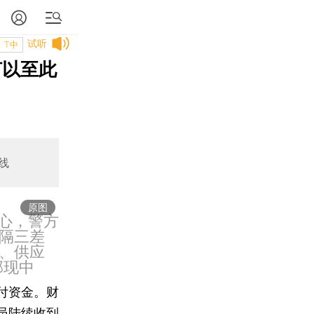
试听
T中
何以至此
线
原图
中心，警方
隔三差
、供应
郭现中
付资金。财
员陆续收到