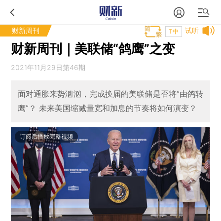
财新周刊
试听
T中
财新周刊｜美联储“鸽鹰”之变
2021年11月29日第46期
面对通胀来势汹汹，完成换届的美联储是否将“由鸽转
鹰”？ 未来美国缩减量宽和加息的节奏将如何演变？
订阅后播放完整视频