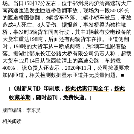
场。当日15时37分左右，位于鄂州境内沪渝高速转大广
南高速匝道发生匝道桥侧翻事故，现场为一段500米长
的匝道桥面侧翻，3辆货车坠落、1辆小轿车被压，事故
造成4人死亡、8人受伤。据报道，事发桥梁为独柱墩
桥，事发时3辆货车同向行驶，其中1辆载有变电设备的
大货车重达198吨，后面还有两辆货车在推。匝道侧翻
时，198吨的大货车从中断成两截，后2辆车也跟着坠
落。据湖北鄂东长江公路大桥有限公司负责人称，超载
大货车12月14日从陕西临潼上的高速公路，车超载
400% 。该负责人还表示，2020年11月，公司按照要求
加固匝道，相关检测数据显示匝道并无质量问题。■
[《财新周刊》印刷版，
按此优惠订阅全年
，
按此
收藏单期
，随时起刊，免费快递。]
版面编辑：李东昊
相关阅读