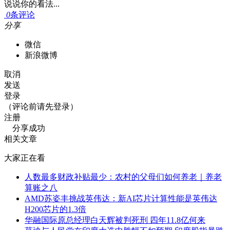
说说你的看法...
0
条评论
分享
微信
新浪微博
取消
发送
登录
（评论前请先登录）
注册
分享成功
相关文章
大家正在看
人数最多财政补贴最少：农村的父母们如何养老｜养老
算账之八
AMD苏姿丰挑战英伟达：新AI芯片计算性能是英伟达
H200芯片的1.3倍
华融国际原总经理白天辉被判死刑 四年11.8亿何来