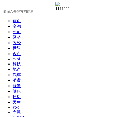
首页
金融
公司
经济
政经
世界
观点
mini+
科技
地产
汽车
消费
能源
健康
环科
民生
ESG
专题