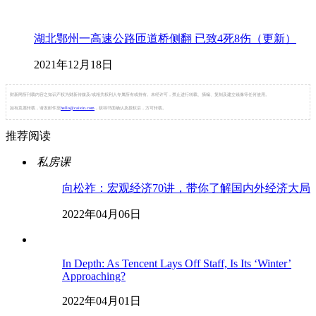
湖北鄂州一高速公路匝道桥侧翻 已致4死8伤（更新）
2021年12月18日
财新网所刊载内容之知识产权为财新传媒及/或相关权利人专属所有或持有。未经许可，禁止进行转载、摘编、复制及建立镜像等任何使用。
如有意愿转载，请发邮件至
hello@caixin.com
，获得书面确认及授权后，方可转载。
推荐阅读
私房课
向松祚：宏观经济70讲，带你了解国内外经济大局
2022年04月06日
In Depth: As Tencent Lays Off Staff, Is Its ‘Winter’
Approaching?
2022年04月01日