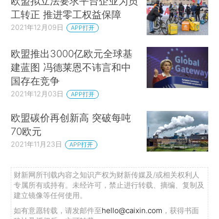
欧盟拟立法要求平台企业为员
工转正 推进零工权益保障
2021年12月09日
APP打开
欧盟推出3000亿欧元全球基
建蓝图 冯德莱恩不讳言和中
国存在竞争
2021年12月03日
APP打开
欧盟碳价再创新高 突破每吨
70欧元
2021年11月23日
APP打开
财新网所刊载内容之知识产权为财新传媒及/或相关权利人
专属所有或持有。未经许可，禁止进行转载、摘编、复制及
建立镜像等任何使用。
如有意愿转载，请发邮件至
hello@caixin.com
，获得书面