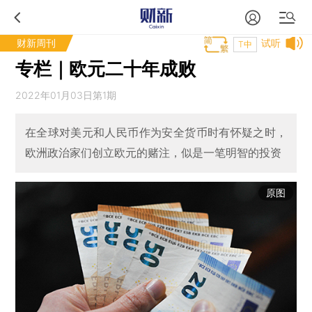
财新周刊
试听
T中
专栏｜欧元二十年成败
2022年01月03日第1期
在全球对美元和人民币作为安全货币时有怀疑之时，
欧洲政治家们创立欧元的赌注，似是一笔明智的投资
原图