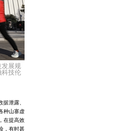
技发展规
融科技伦
数据泄露、
各种山寨虚
，在提高效
险，有时甚