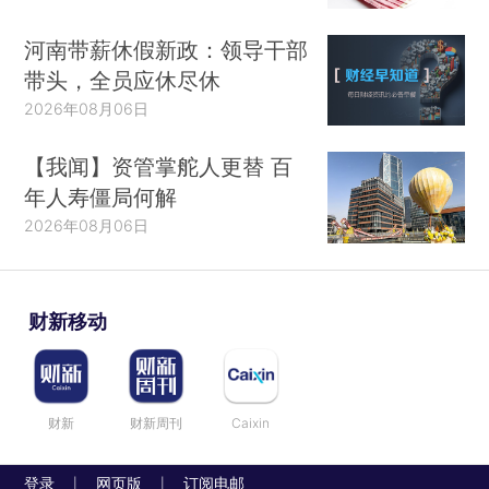
河南带薪休假新政：领导干部
带头，全员应休尽休
2026年08月06日
【我闻】资管掌舵人更替 百
年人寿僵局何解
2026年08月06日
财新移动
财新
财新周刊
Caixin
登录
网页版
订阅电邮
|
|