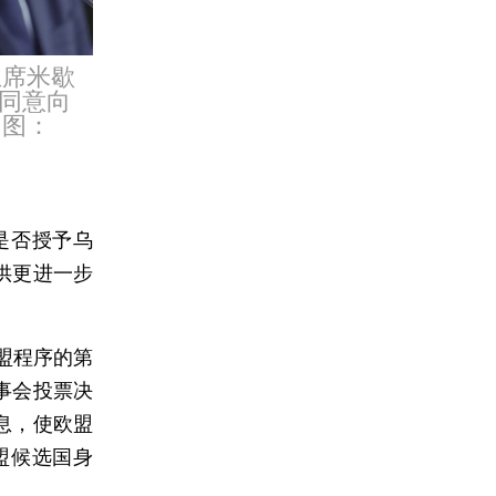
主席米歇
同意向
。图：
是否授予乌
供更进一步
盟程序的第
理事会投票决
息，使欧盟
盟候选国身