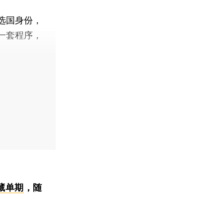
选国身份，
一套程序，
藏单期
，随