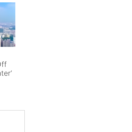
ff
nter’