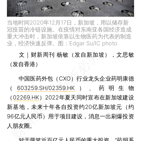
当地时间2020年12月17日，新加坡，用以储存新
冠疫苗的冷链设施。在疫情对东南亚各国经济造成
重大冲击时，新加坡依靠以生物医药为代表的制造
业，经济快速反弹。图：Edgar Su/IC photo
文｜财新周刊 杨敏（发自新加坡），文思敏
（发自香港）
中国医药外包（CXO）行业龙头企业药明康德
（
603259.SH
/
02359.HK
）、药明生物
（
02269.HK
）2022年夏天同时宣布在新加坡建设
新基地，未来十年各自投资约20亿新加坡元（约
96亿元人民币）用于项目建设，消息一出刷爆投资
人朋友圈。
对于两笔近百亿元人民币的重大投资，“药明系