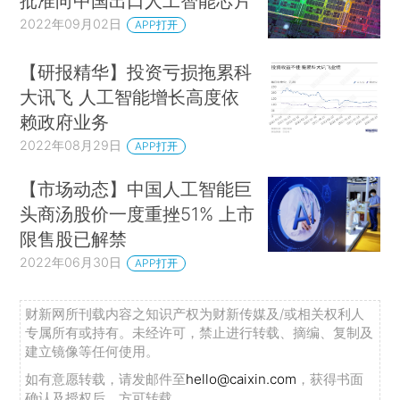
批准向中国出口人工智能芯片
2022年09月02日
APP打开
【研报精华】投资亏损拖累科
大讯飞 人工智能增长高度依
赖政府业务
2022年08月29日
APP打开
【市场动态】中国人工智能巨
头商汤股价一度重挫51% 上市
限售股已解禁
2022年06月30日
APP打开
财新网所刊载内容之知识产权为财新传媒及/或相关权利人
专属所有或持有。未经许可，禁止进行转载、摘编、复制及
建立镜像等任何使用。
如有意愿转载，请发邮件至
hello@caixin.com
，获得书面
确认及授权后，方可转载。