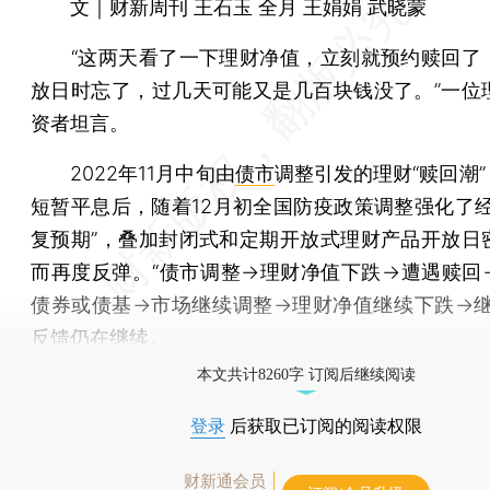
文｜财新周刊 王石玉 全月 王娟娟 武晓蒙
“这两天看了一下理财净值，立刻就预约赎回了
放日时忘了，过几天可能又是几百块钱没了。”一位
资者坦言。
2022年11月中旬由
债市
调整引发的理财“赎回潮”
短暂平息后，随着12月初全国防疫政策调整强化了经
复预期”，叠加封闭式和定期开放式理财产品开放日
而再度反弹。“债市调整→理财净值下跌→遭遇赎回
债券或债基→市场继续调整→理财净值继续下跌→继
反馈仍在继续。
本文共计8260字 订阅后继续阅读
登录
后获取已订阅的阅读权限
财新通会员