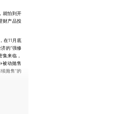
，就怕到开
理财产品投
，在11月底
济的“强修
密集来临，
→被动抛售
续抛售”的