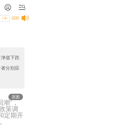
试听
T中
与净值下跌
与者分别应
原图
回潮”，
疫政策调
和定期开
。