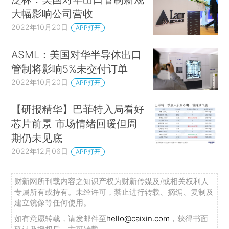
大幅影响公司营收
2022年10月20日
APP打开
ASML：美国对华半导体出口
管制将影响5%未交付订单
2022年10月20日
APP打开
【研报精华】巴菲特入局看好
芯片前景 市场情绪回暖但周
期仍未见底
2022年12月06日
APP打开
财新网所刊载内容之知识产权为财新传媒及/或相关权利人
专属所有或持有。未经许可，禁止进行转载、摘编、复制及
建立镜像等任何使用。
如有意愿转载，请发邮件至
hello@caixin.com
，获得书面