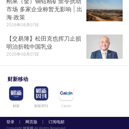
刚果（金）铜钴精矿禁令扰动
市场 多家企业称暂无影响 | 出
海·政策
2026年08月07日
【交易簿】松田克也挥刀止损
明治折戟中国乳业
2026年08月07日
财新移动
财新
财新周刊
Caixin
登录
网页版
订阅电邮
|
|
Copyright 财新网 All Rights Reserved