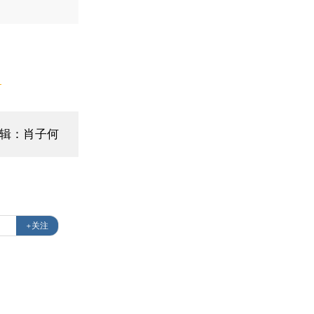
】
辑：肖子何
+关注