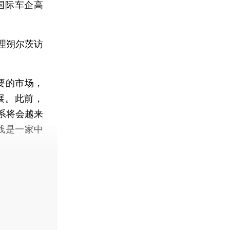
国际车企高
理朔尔茨访
要的市场，
展。此前，
系将会越来
线是一家中