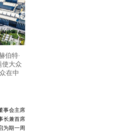
赫伯特·
问题使大众
众在中
董事会主席
事长兼首席
，开启为期一周