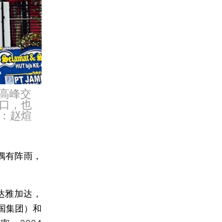
晚高峰交
口，也
：赵煊
偶有阵雨，
达雅加达，
国集团）和