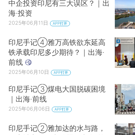
中企投资印尼有三大误区？｜出
海·投资
2025年06月11日
APP打开
印尼手记④雅万高铁欲东延高
铁承载印尼多少期待？｜出海·
前线
2025年06月10日
APP打开
印尼手记③煤电大国脱碳困境
｜出海·前线
2025年06月06日
APP打开
印尼手记②雅加达的水与路，