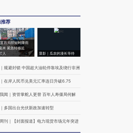
辑推荐
宜昌局部短时降雨
8毫米 紧急转移近
00人
显影｜瓜农的漫长等待
｜
规避封锁 中国超大油轮停靠埃及绕行非洲
｜
在岸人民币兑美元汇率连日升破6.75
我闻
｜
资管掌舵人更替 百年人寿僵局何解
｜
多国出台光伏新政加速转型
周刊
｜
【封面报道】电力现货市场元年突进