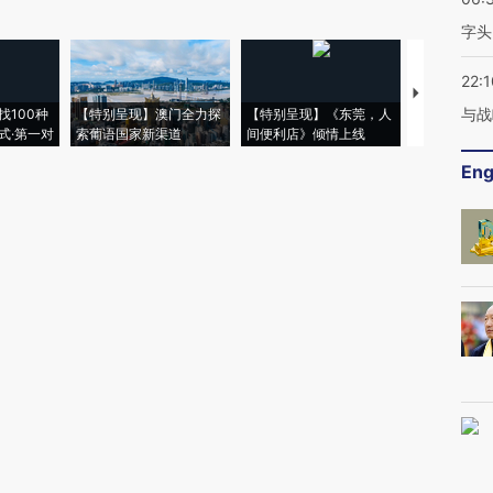
字头
22:1
【推广】走
与战
找100种
【特别呈现】澳门全力探
【特别呈现】《东莞，人
会，让数智科
式·第一对
索葡语国家新渠道
间便利店》倾情上线
业
Eng