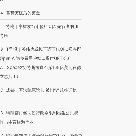
24
蓄势突破后的黄金
51
特稿｜宇树发行市值610亿 先行者的加
考验
29
T早报｜英伟达或拟下调下代GPU显存配
Open AI为免费用户默认提供GPT-5.6
NA；SpaceX协特斯拉宣布斥168亿美元在德
立芯片工厂
07
成都一区法院原院长 被指“违规挂证执
43
特朗普再签两份行政令限制出生公民权
OX的吸金
马航飞行员跨国走私7万
视线｜被称为“蟑螂”的印
让中产们甘
粒摇头丸 尿检体内含3种
度Z世代 用街头抗争将教
秘鲁纳斯
打击生育旅游产业
”？
毒品
育部长拱下台
13人遇难
37
财经早知道｜部分银行房贷利率，降至“2