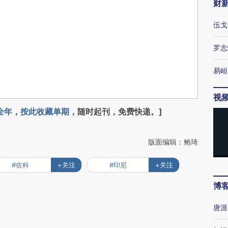
财
伍戈
罗志
易峘
视
全年
，
按此收藏单期
，随时起刊，免费快递。]
版面编辑：鲍琦
#佐科
+关注
#印尼
+关注
博
唐涯