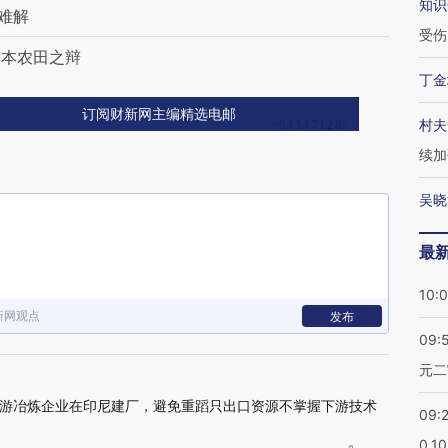
知识
难解
受伤
基本农田之辩
丁金
订阅财新网主编精选电邮
村夫
续加
吴晓
最
10:
新网观点
发布
09:
元二
游冶炼企业在印尼建厂，避免重蹈只出口资源不掌握下游技术
09:
0.1