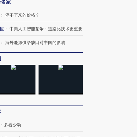
新名家
：
停不下来的价格？
恒
：
中美人工智能竞争：道路比技术更重要
：
海外能源供给缺口对中国的影响
频
客
：
多看少动