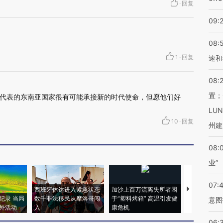
·
回复
09:
08:
1
·
回复
速和
08:
置；
代表的东南亚国家很有可能承接新的时代使命，但愿他们好
LU
10
·
回复
州建
08:
业”
07:
西班牙休达进入紧急状态
加沙上百万流离失所者困
视线｜HYR
纪录 当局
数千非法移民从摩洛哥闯
于“塑料烤箱” 高温引发健
术：是什么
意图
外活动
入
康危机
心“花钱找虐
06: