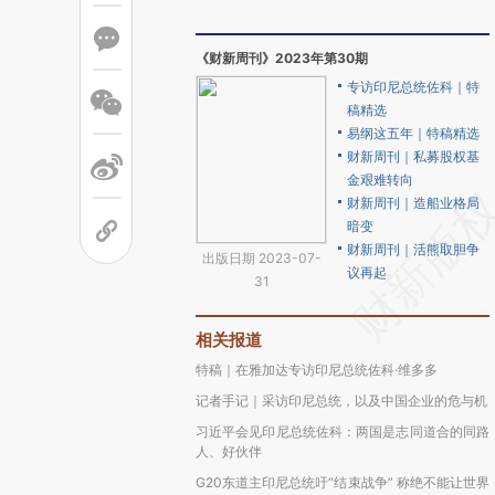
《财新周刊》2023年第30期
专访印尼总统佐科｜特
稿精选
易纲这五年｜特稿精选
财新周刊｜私募股权基
金艰难转向
财新周刊｜造船业格局
暗变
财新周刊｜活熊取胆争
出版日期 2023-07-
议再起
31
相关报道
特稿｜在雅加达专访印尼总统佐科·维多多
记者手记｜采访印尼总统，以及中国企业的危与机
习近平会见印尼总统佐科：两国是志同道合的同路
人、好伙伴
G20东道主印尼总统吁“结束战争” 称绝不能让世界