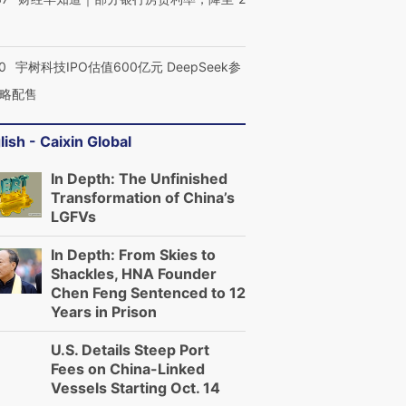
0
宇树科技IPO估值600亿元 DeepSeek参
进第四届链博
【商旅对话】华住集团
略配售
技“链”接产
【特别呈现】寻找100种
CFO：不靠规模取胜，华
【特别呈
有意思的生活方式·第三对
住三大增长引擎是什么？
有意思的
lish - Caixin Global
In Depth: The Unfinished
Transformation of China’s
LGFVs
In Depth: From Skies to
Shackles, HNA Founder
Chen Feng Sentenced to 12
Years in Prison
U.S. Details Steep Port
Fees on China-Linked
Vessels Starting Oct. 14