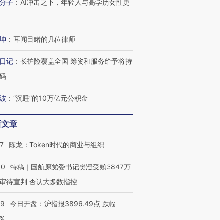
分子
：
AI冲击之下，年轻人与高学历女性更
坤
：
耳闻目睹的几位律师
日记
：
长护险覆盖全国 筹资和服务给予将持
码
波
：
“沉睡”的10万亿元公积金
新文章
07
陈龙：Token时代的商业与组织
50
特稿｜国航原党委书记樊澄受贿3847万
审待宣判 否认大多数指控
29
今日开盘：沪指报3896.49点 跌幅
0%