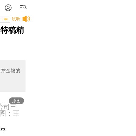
试听
T中
｜特稿精
支撑金银的
原图
公司三
图：王
国平