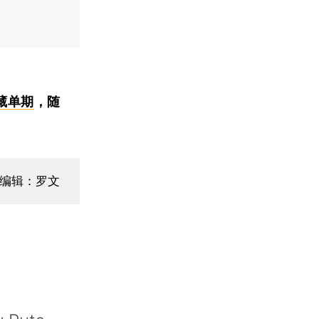
藏单期
，随
编辑：罗文