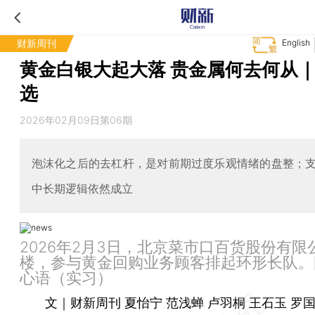
财新周刊
English
黄金白银大起大落 贵金属何去何从
选
2026年02月09日第06期
泡沫化之后的去杠杆，是对前期过度乐观情绪的盘整；
中长期逻辑依然成立
2026年2月3日，北京菜市口百货股份有限
楼，参与黄金回购业务顾客排起环形长队。
心语（实习）
文｜财新周刊 夏怡宁 范浅蝉 卢羽桐 王石玉 罗