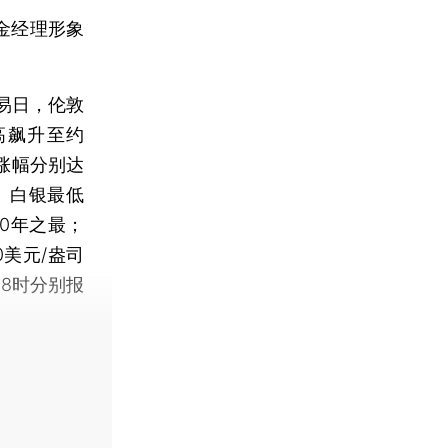
金经理形象
易日，伦敦
高飙升至约
比涨幅分别达
金、白银最低
40年之最；
美元/盎司
18时分别报