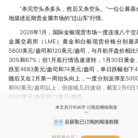
“杀完空头杀多头，然后又杀空头。”一位公募基
地描述近期贵金属市场的“过山车”行情。
2026年1月，国际金银现货市场一度连涨八个交
金属交易所（LME）黄金和白银现货价格分别最
5600美元/盎司和120美元/盎司，与月初开盘价相
30%和67%；但1月底行情迅速逆转，1月30日黄
跌至4683美元/盎司和74美元/盎司，单日跌幅创下
随后又在2月第一周抬头向上，一度分别反弹至5000
和90美元/盎司以上，但连续几日波动，截至2月6日
4867美元/盎司和73美元/盎司。
本文共计9546字 订阅后继续阅读
登录
后获取已订阅的阅读权限
财新通会员