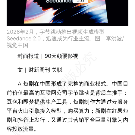
2026年2月，字节跳动推出视频生成模型
Seedance 2.0，迅速成为行业主流。图：李洪波/
视觉中国
封面报道｜90天颠覆影视
文｜财新周刊 关聪
AI短剧在中国形成了完整的商业模式。中国目
前价值最高的互联网公司
字节跳动
是背后主推手：
豆包
和
即梦
提供生产工具，短剧制作方通过云服务
平台
火山引擎
接入模型，购买算力；新剧在
红果短
剧
和
抖音
上发行，又通过其营销平台
巨量引擎
为内
容投放流量。