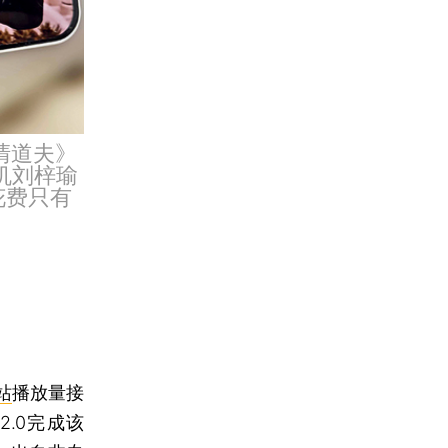
清道夫》
机刘梓瑜
总花费只有
站
播放量接
2.0完成该