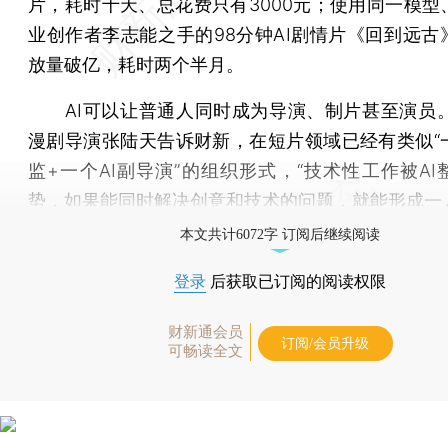
片，耗时十天、总花费只有3000元；使用同一模型
业创作者李志能之手的98分钟AI剧情片《回到远古
放量破亿，耗时两个半月。
AI可以让普通人同时成为导演、制片甚至演员。2
漫剧导演张陆天告诉财新，在短片领域已经有类似“
监+一个AI副导演”的组织形式，“技术性工作被AI
势，如果能同时解决创意和技术的问题，就能形成一
本文共计6072字 订阅后继续阅读
登录
后获取已订阅的阅读权限
财新通会员
订阅/会员升级
可畅读全文