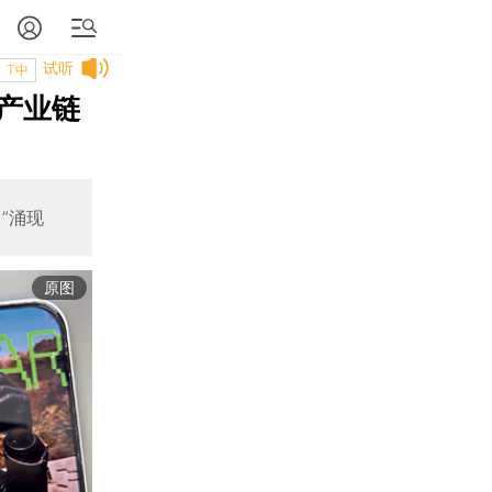
试听
T中
产业链
”涌现
原图