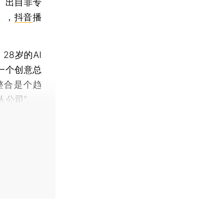
、出自非专
》，
抖音
播
8岁的AI
一个创意总
整合是个趋
人公司”。