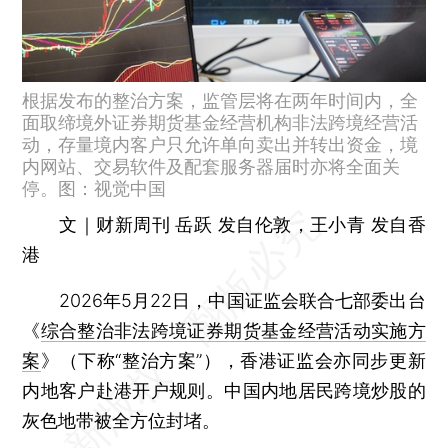
根据发布的整治方案，监管层将在两年时间内，全
面取缔境外证券期货基金经营机构非法跨境经营活
动，存量境内客户只允许单向卖出并转出资金，境
内网站、交易软件及配套服务器届时亦将全面关
停。图：视觉中国
文｜财新周刊 岳跃 发自伦敦，王小青 发自香
港
2026年5月22日，中国证监会联合七部委出台
《
综合整治非法跨境证券期货基金经营活动实施方
案
》（下称“整治方案”），香港证监会亦同步更新
内地客户赴港开户规则。中国内地居民跨境炒股的
灰色地带被全方位封堵。