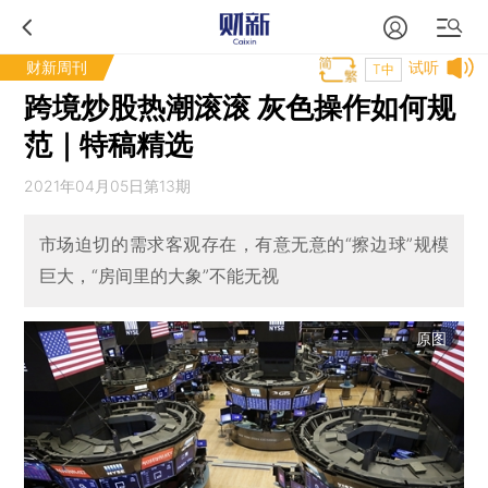
财新周刊
试听
T中
跨境炒股热潮滚滚 灰色操作如何规
范｜特稿精选
2021年04月05日第13期
市场迫切的需求客观存在，有意无意的“擦边球”规模
巨大，“房间里的大象”不能无视
原图