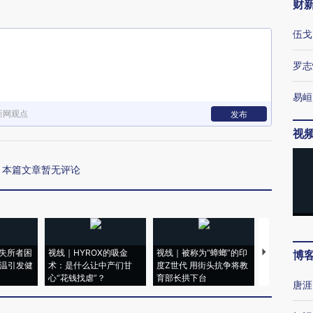
财
伍戈
罗志
易峘
新网观点
发布
视
本篇文章暂无评论
失所者困
视线｜HYROX的吸金
视线｜被称为“蟑螂”的印
视线｜“入侵
博
高温引发健
术：是什么让中产们甘
度Z世代 用街头抗争将教
机”？难民潮
心“花钱找虐”？
育部长拱下台
飞地休达
唐涯