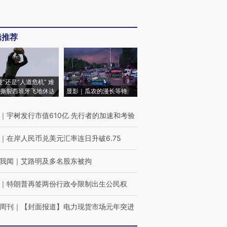
辑推荐
侵”还是“人道危机” 难
撕裂西班牙飞地休达
显影｜瓜农的漫长等待
｜
宇树发行市值610亿 先行者的加速和考验
｜
在岸人民币兑美元汇率连日升破6.75
我闻
｜
艾路明及多名股东被拘
｜
特朗普再签两份行政令限制出生公民权
周刊
｜
【封面报道】电力现货市场元年突进