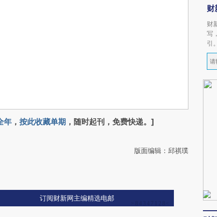
财
财
写
引
全年
，
按此收藏单期
，随时起刊，免费快递。]
版面编辑：邱祺璞
订阅财新网主编精选电邮