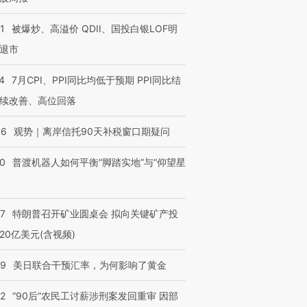
1
被爆炒、高溢价 QDII、国投白银LOF明
退市
4
7月CPI、PPI同比均低于预期 PPI同比结
续改善、高位回落
46
观势｜离岸信托90天补税窗口期疑问
00
普渡机器人如何平衡“脚踏实地”与“仰望星
？
57
特朗普召开矿业圆桌会 拟向关键矿产投
20亿美元(含视频)
09
美日联合干预汇率，为何影响了黄金
32
“90后”农民工讨薪涉刑案发回重审 因部