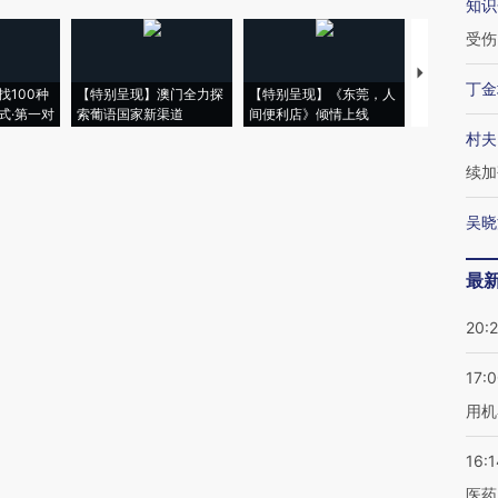
知识
受伤
【推广】走
丁金
找100种
【特别呈现】澳门全力探
【特别呈现】《东莞，人
会，让数智科
式·第一对
索葡语国家新渠道
间便利店》倾情上线
业
村夫
续加
吴晓
最
20:
17:
用机
16:1
医药