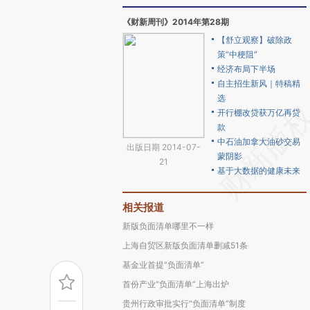
《财新周刊》2014年第28期
【舒立观察】破除政
策“中梗阻”
经济布局下半场
自主招生新风｜特稿精
选
开行棚改贷获万亿再贷
款
中石油加拿大油砂交易
出版日期 2014-07-
蒙阴影
21
基于大数据的健康未来
相关报道
新版负面清单哪里不一样
上海自贸区新版负面清单删减51条
基金业首提“负面清单”
首份产业“负面清单”上海出炉
贵州行政审批实行“负面清单”制度