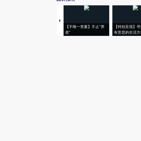
【不唯一答案】不止“养
【特别呈现】寻
老”
有意思的生活方