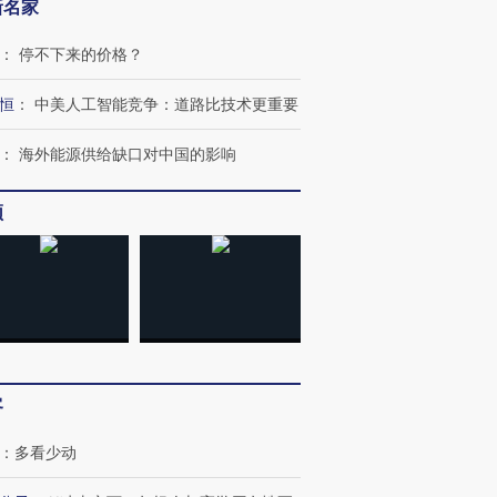
新名家
：
停不下来的价格？
恒
：
中美人工智能竞争：道路比技术更重要
：
海外能源供给缺口对中国的影响
频
”还是“人道危
湖北宜昌局部短时降雨
哈尔滨遭遇短时极端强降
客
撕裂西班牙
128毫米 紧急转移近
雨 3小时累计雨量超80毫
秘鲁纳斯
4000人
米
13人遇难
：
多看少动