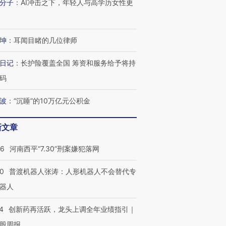
分子
：
AI冲击之下，年轻人与高学历女性更
进第四届链博
【商旅对话】华住集团
坤
：
耳闻目睹的几位律师
技“链”接产
【特别呈现】寻找100种
CFO：不靠规模取胜，华
【特别呈
有意思的生活方式·第三对
住三大增长引擎是什么？
有意思的
日记
：
长护险覆盖全国 筹资和服务给予将持
码
波
：
“沉睡”的10万亿元公积金
新文章
26
河南西平“7.30”刑案嫌犯落网
00
普渡机器人张涛：人形机器人不会替代专
器人
4
创新药再活跃，龙头上调全年业绩指引｜
股周报